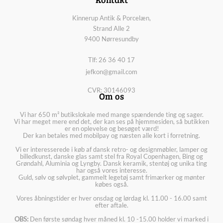
Kinnerup Antik & Porcelæn,
Strand Alle 2
9400 Nørresundby
Tlf: 26 36 40 17
jefkon@gmail.com
CVR: 30146093
Om os
Vi har 650 m² butikslokale med mange spændende ting og sager.
Vi har meget mere end det, der kan ses på hjemmesiden, så butikken
er en oplevelse og besøget værd!
Der kan betales med mobilpay og næsten alle kort i forretning.
Vi er interesserede i køb af dansk retro- og designmøbler, lamper og
billedkunst, danske glas samt stel fra Royal Copenhagen, Bing og
Grøndahl, Aluminia og Lyngby. Dansk keramik, stentøj og unika ting
har også vores interesse.
Guld, sølv og sølvplet, gammelt legetøj samt frimærker og mønter
købes også.
Vores åbningstider er hver onsdag og lørdag kl. 11.00 - 16.00 samt
efter aftale.
OBS:
Den første søndag hver måned kl. 10 -15.00 holder vi marked i