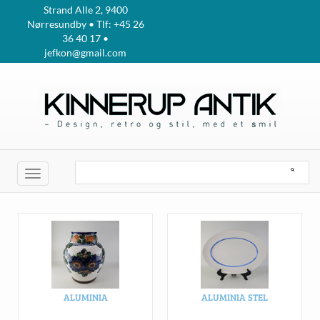
Strand Alle 2, 9400
Nørresundby • Tlf: +45 26
36 40 17 •
jefkon@gmail.com
Toggle
navigation
ALUMINIA
ALUMINIA STEL