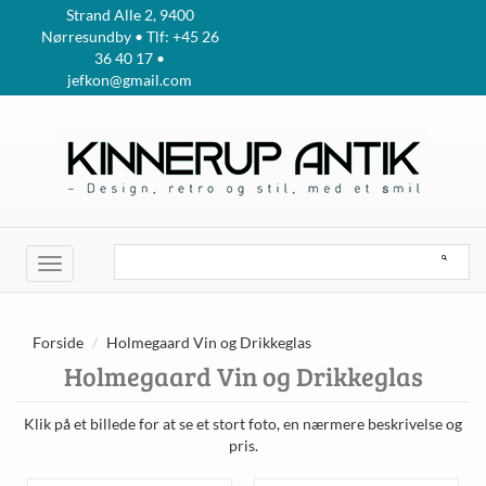
Strand Alle 2, 9400
Nørresundby • Tlf: +45 26
36 40 17 •
jefkon@gmail.com
Toggle
navigation
Forside
Holmegaard Vin og Drikkeglas
Holmegaard Vin og Drikkeglas
Klik på et billede for at se et stort foto, en nærmere beskrivelse og
pris.