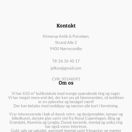
Kontakt
Kinnerup Antik & Porcelæn,
Strand Alle 2
9400 Nørresundby
Tlf: 26 36 40 17
jefkon@gmail.com
CVR: 30146093
Om os
Vi har 650 m² butikslokale med mange spændende ting og sager.
Vi har meget mere end det, der kan ses på hjemmesiden, så butikken
er en oplevelse og besøget værd!
Der kan betales med mobilpay og næsten alle kort i forretning.
Vi er interesserede i køb af dansk retro- og designmøbler, lamper og
billedkunst, danske glas samt stel fra Royal Copenhagen, Bing og
Grøndahl, Aluminia og Lyngby. Dansk keramik, stentøj og unika ting
har også vores interesse.
Guld, sølv og sølvplet, gammelt legetøj samt frimærker og mønter