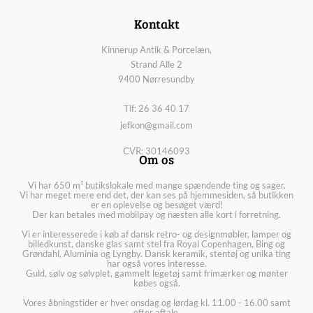
Kontakt
Kinnerup Antik & Porcelæn,
Strand Alle 2
9400 Nørresundby
Tlf: 26 36 40 17
jefkon@gmail.com
CVR: 30146093
Om os
Vi har 650 m² butikslokale med mange spændende ting og sager.
Vi har meget mere end det, der kan ses på hjemmesiden, så butikken
er en oplevelse og besøget værd!
Der kan betales med mobilpay og næsten alle kort i forretning.
Vi er interesserede i køb af dansk retro- og designmøbler, lamper og
billedkunst, danske glas samt stel fra Royal Copenhagen, Bing og
Grøndahl, Aluminia og Lyngby. Dansk keramik, stentøj og unika ting
har også vores interesse.
Guld, sølv og sølvplet, gammelt legetøj samt frimærker og mønter
købes også.
Vores åbningstider er hver onsdag og lørdag kl. 11.00 - 16.00 samt
efter aftale.