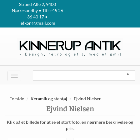
Strand Alle 2, 9400
Nørresundby • Tlf: +45 26
36 40 17 •
jefkon@gmail.com
Toggle
navigation
Forside
Keramik og stentøj
Ejvind Nielsen
Ejvind Nielsen
Klik på et billede for at se et stort foto, en nærmere beskrivelse og
pris.