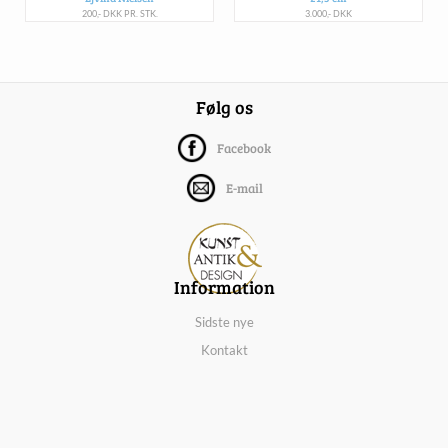
200,- DKK PR. STK.
3.000,- DKK
Følg os
Facebook
E-mail
Information
Sidste nye
Kontakt