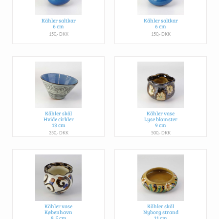
Kähler saltkar
Kähler saltkar
6 cm
6 cm
150,- DKK
150,- DKK
Kähler skål
Kähler vase
Hvide cirkler
Lyse blomster
13 cm
9 cm
350,- DKK
500,- DKK
Kähler vase
Kähler skål
København
Nyborg strand
8,5 cm
11 cm