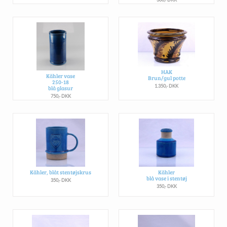
HAK
Kähler vase
Brun/gul potte
250-18
1.350,- DKK
blå glasur
750,- DKK
Kähler, blåt stentøjskrus
Kähler
blå vase i stentøj
350,- DKK
350,- DKK