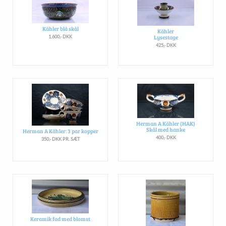
Kähler blå skål
Kähler
Lysestage
1.600,- DKK
425,- DKK
Herman A Kähler (HAK)
Skål med hanke
Herman A Kähler: 3 par kopper
400,- DKK
350,- DKK PR. SÆT
Keramik fad med blomst