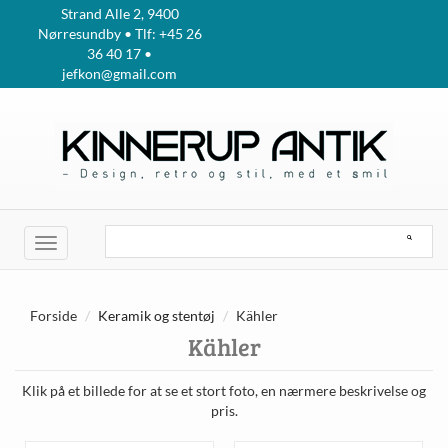
Strand Alle 2, 9400
Nørresundby • Tlf: +45 26
36 40 17 •
jefkon@gmail.com
Toggle
navigation
Forside
Keramik og stentøj
Kähler
Kähler
Klik på et billede for at se et stort foto, en nærmere beskrivelse og
pris.