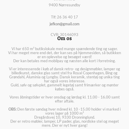
9400 Nørresundby
Tlf: 26 36 40 17
jefkon@gmail.com
CVR: 30146093
Om os
Vi har 650 m² butikslokale med mange spændende ting og sager.
Vi har meget mere end det, der kan ses på hjemmesiden, så butikken
er en oplevelse og besøget værd!
Der kan betales med mobilpay og næsten alle kort i forretning.
Vi er interesserede i køb af dansk retro- og designmøbler, lamper og
billedkunst, danske glas samt stel fra Royal Copenhagen, Bing og
Grøndahl, Aluminia og Lyngby. Dansk keramik, stentøj og unika ting
har også vores interesse.
Guld, sølv og sølvplet, gammelt legetøj samt frimærker og mønter
købes også.
Vores åbningstider er hver onsdag og lørdag kl. 11.00 - 16.00 samt
efter aftale.
OBS:
Den første søndag hver måned kl. 10 -15.00 holder vi marked i
vores lager på 1000 m²
Dregårdsvej 10, 9330 Dronninglund.
Der er retro møbler, lamper, LP pader, glas, nordiske stel og meget
mere. Der er nyt hver gang!