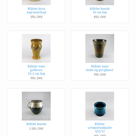
Kähler krus
Kähler kande
segl med fugl
16 cm høj
350,- DKK
850,- DKK
Kähler vase
Kähler vase
gulbrun
Grøn og gul glasur
23,5 cm høj
950,- DKK
950,- DKK
Kähler kande
Kähler
urtepotteskjuler
1.100,- DKK
401/11
300,- DKK