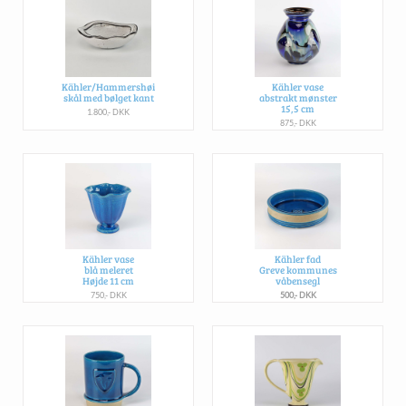
Kähler/Hammershøi
Kähler vase
skål med bølget kant
abstrakt mønster
15,5 cm
1.800,- DKK
875,- DKK
Kähler vase
Kähler fad
blå meleret
Greve kommunes
Højde 11 cm
våbensegl
750,- DKK
500,- DKK