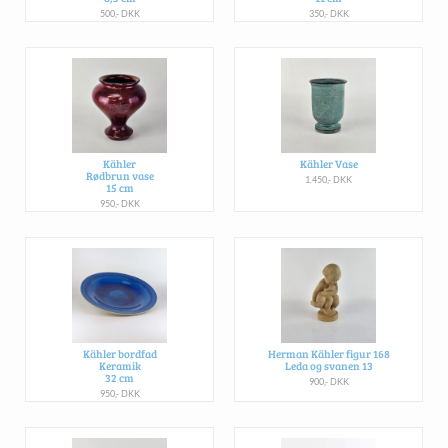
500,- DKK
350,- DKK
Kähler
Kähler Vase
Rødbrun vase
1.450,- DKK
15 cm
950,- DKK
Kähler bordfad
Herman Kähler figur 168
Keramik
Leda og svanen 13
32 cm
900,- DKK
950,- DKK