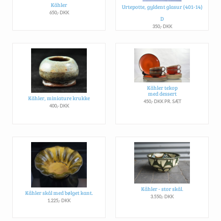
Kähler
Urtepotte, gyldent glasur (401-14)
650,- DKK
D
350,- DKK
Kähler tekop
med dessert
Kähler, miniature krukke
450,- DKK PR. SÆT
400,- DKK
Kâhler - stor skål.
Kâhler skål med bølget kant.
3.550,- DKK
1.225,- DKK