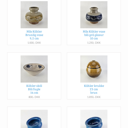
Nils Kähler
Nils Kähler vase
Brunlig vase
blå grå glasur
9,5 cm
10 cm
1.000,- DKK
1.250,- DKK
Kähler skål
Kähler krukke
Blå fugle
23 cm
14 cm
brun
800,- DKK
1.850,- DKK