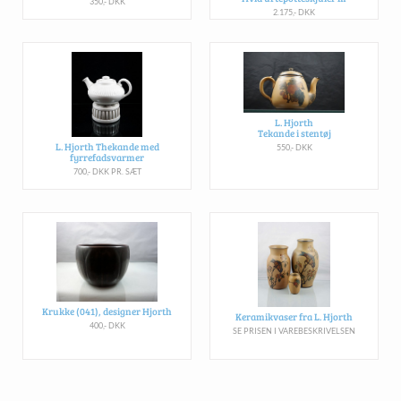
350,- DKK
2.175,- DKK
L. Hjorth
Tekande i stentøj
L. Hjorth Thekande med
550,- DKK
fyrrefadsvarmer
700,- DKK PR. SÆT
Krukke (041), designer Hjorth
Keramikvaser fra L. Hjorth
400,- DKK
SE PRISEN I VAREBESKRIVELSEN