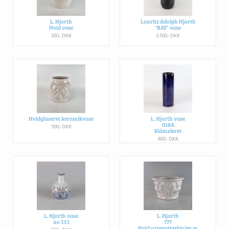
L. Hjorth
Lauritz Adolph Hjorth
Hvid vase
"BAT" vase
350,- DKK
3.500,- DKK
Hvidglaseret keramikvase
L. Hjorth vase
018A
500,- DKK
Blåmeleret
800,- DKK
L. Hjorth vase
L. Hjorth
no 551
777
Hvid urtepotteskjuler m