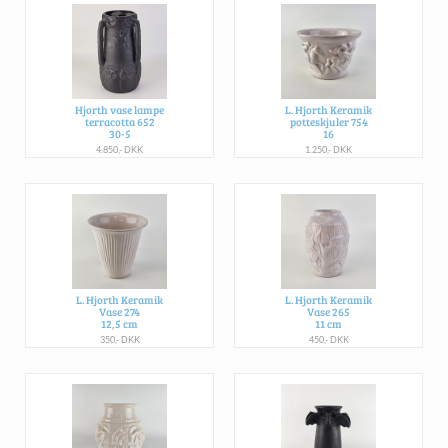
Hjorth vase lampe
L. Hjorth Keramik
terracotta 652
potteskjuler 754
30-5
16
4.850,- DKK
1.250,- DKK
L. Hjorth Keramik
L. Hjorth Keramik
Vase 274
Vase 265
12,5 cm
11 cm
350,- DKK
450,- DKK