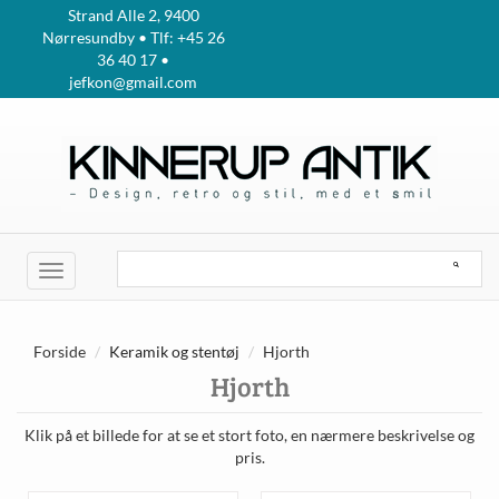
Strand Alle 2, 9400
Nørresundby • Tlf: +45 26
36 40 17 •
jefkon@gmail.com
Toggle
navigation
Forside
Keramik og stentøj
Hjorth
Hjorth
Klik på et billede for at se et stort foto, en nærmere beskrivelse og
pris.