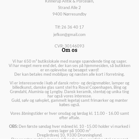
Kinnerup Antik & Porcelæn,
Strand Alle 2
9400 Nørresundby
Tlf: 26 36 40 17
jefkon@gmail.com
CVR: 30146093
Om os
Vi har 650 m² butikslokale med mange spændende ting og sager.
Vi har meget mere end det, der kan ses på hjemmesiden, så butikken
er en oplevelse og besøget værd!
Der kan betales med mobilpay og næsten alle kort i forretning.
Vi er interesserede i køb af dansk retro- og designmøbler, lamper og
billedkunst, danske glas samt stel fra Royal Copenhagen, Bing og
Grøndahl, Aluminia og Lyngby. Dansk keramik, stentøj og unika ting
har også vores interesse.
Guld, sølv og sølvplet, gammelt legetøj samt frimærker og mønter
købes også.
Vores åbningstider er hver onsdag og lørdag kl. 11.00 - 16.00 samt
efter aftale.
OBS:
Den første søndag hver måned kl. 10 -15.00 holder vi marked i
vores lager på 1000 m²
Dregårdsvej 10, 9330 Dronninglund.