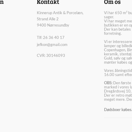
on
Kontakt
Om os
Kinnerup Antik & Porcelæn,
Vi har 650 m² b
sager.
Strand Alle 2
Vi har meget me
9400 Nørresundby
butikken er en o
Der kan betales 
forretning.
Tlf: 26 36 40 17
Vi er interesser
jefkon@gmail.com
lamper og billed
Copenhagen, Bin
keramik, stentøj
CVR: 30146093
Guld, sølv og sø
mønter købes og
Vores åbningstid
16.00 samt efter
OBS:
Den første 
marked i vores 
Dregårdsvej 10,
Der er retro møbl
meget mere. Der
Dødsboer købes. 