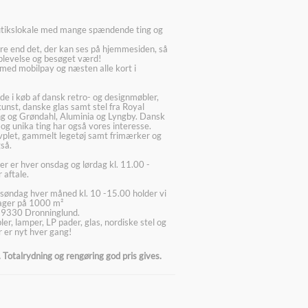
utikslokale med mange spændende ting og
re end det, der kan ses på hjemmesiden, så
plevelse og besøget værd!
med mobilpay og næsten alle kort i
ede i køb af dansk retro- og designmøbler,
kunst, danske glas samt stel fra Royal
g og Grøndahl, Aluminia og Lyngby. Dansk
 og unika ting har også vores interesse.
lvplet, gammelt legetøj samt frimærker og
så.
er er hver onsdag og lørdag kl. 11.00 -
 aftale.
søndag hver måned kl. 10 -15.00 holder vi
lager på 1000 m²
 9330 Dronninglund.
er, lamper, LP pader, glas, nordiske stel og
 er nyt hver gang!
Totalrydning og rengøring god pris gives.