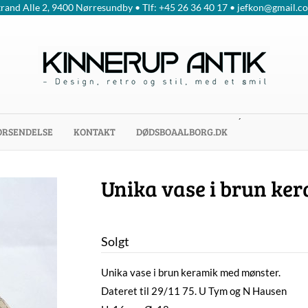
trand Alle 2, 9400 Nørresundby • Tlf: +45 26 36 40 17 • jefkon@gmail.c
´
ORSENDELSE
KONTAKT
DØDSBOAALBORG.DK
Unika vase i brun ke
Solgt
Unika vase i brun keramik med mønster.
Dateret til 29/11 75. U Tym og N Hausen