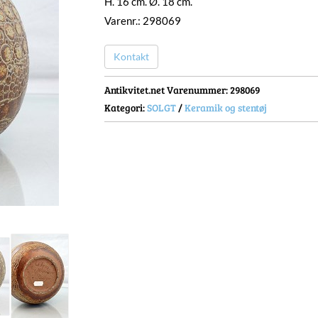
H. 16 cm. Ø. 18 cm.
Varenr.: 298069
Kontakt
Antikvitet.net Varenummer
: 298069
Kategori:
SOLGT
/
Keramik og stentøj