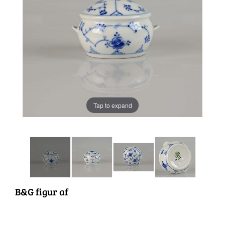
Tap to expand
B&G figur af