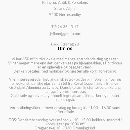
Kinnerup Antik & Porcelæn,
Strand Alle 2
9400 Nørresundby
Tlf: 26 36 40 17
jefkon@gmail.com
CVR: 30146093
Om os
Vi har 650 m² butikslokale med mange spændende ting og sager.
Vi har meget mere end det, der kan ses på hjemmesiden, så butikken
er en oplevelse og besøget værd!
Der kan betales med mobilpay og næsten alle kort i forretning.
Vi er interesserede i køb af dansk retro- og designmøbler, lamper og
billedkunst, danske glas samt stel fra Royal Copenhagen, Bing og
Grøndahl, Aluminia og Lyngby. Dansk keramik, stentøj og unika ting
har også vores interesse.
Guld, sølv og sølvplet, gammelt legetøj samt frimærker og mønter
købes også.
Vores åbningstider er hver onsdag og lørdag kl. 11.00 - 16.00 samt
efter aftale.
OBS:
Den første søndag hver måned kl. 10 -15.00 holder vi marked i
vores lager på 1000 m²
Dregårdsvej 10, 9330 Dronninglund.