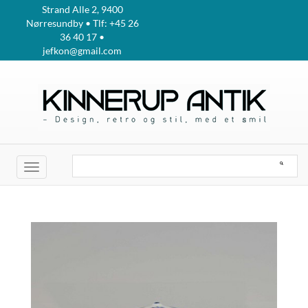
Strand Alle 2, 9400
Nørresundby • Tlf: +45 26
36 40 17 •
jefkon@gmail.com
Toggle
navigation