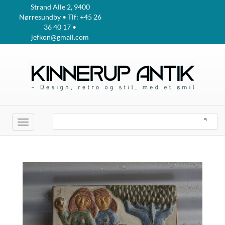
Strand Alle 2, 9400
Nørresundby • Tlf: +45 26
36 40 17 •
jefkon@gmail.com
Toggle
navigation