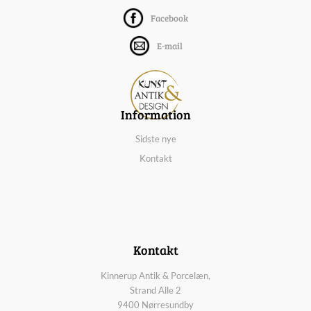
Facebook
E-mail
Information
Sidste nye
Kontakt
Kontakt
Kinnerup Antik & Porcelæn,
Strand Alle 2
9400 Nørresundby