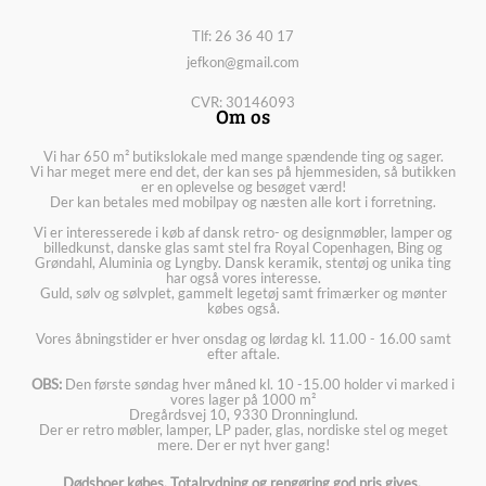
Tlf: 26 36 40 17
jefkon@gmail.com
CVR: 30146093
Om os
Vi har 650 m² butikslokale med mange spændende ting og sager.
Vi har meget mere end det, der kan ses på hjemmesiden, så butikken
er en oplevelse og besøget værd!
Der kan betales med mobilpay og næsten alle kort i forretning.
Vi er interesserede i køb af dansk retro- og designmøbler, lamper og
billedkunst, danske glas samt stel fra Royal Copenhagen, Bing og
Grøndahl, Aluminia og Lyngby. Dansk keramik, stentøj og unika ting
har også vores interesse.
Guld, sølv og sølvplet, gammelt legetøj samt frimærker og mønter
købes også.
Vores åbningstider er hver onsdag og lørdag kl. 11.00 - 16.00 samt
efter aftale.
OBS:
Den første søndag hver måned kl. 10 -15.00 holder vi marked i
vores lager på 1000 m²
Dregårdsvej 10, 9330 Dronninglund.
Der er retro møbler, lamper, LP pader, glas, nordiske stel og meget
mere. Der er nyt hver gang!
Dødsboer købes. Totalrydning og rengøring god pris gives.