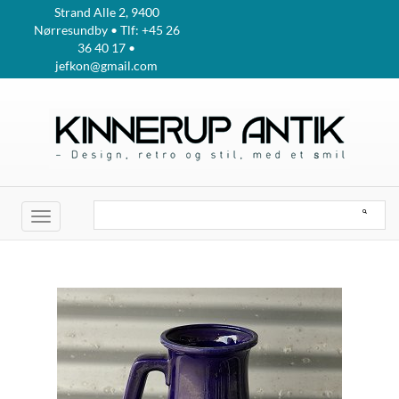
Strand Alle 2, 9400
Nørresundby • Tlf: +45 26
36 40 17 •
jefkon@gmail.com
Toggle
navigation