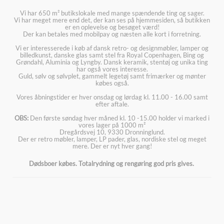
Vi har 650 m² butikslokale med mange spændende ting og sager.
Vi har meget mere end det, der kan ses på hjemmesiden, så butikken
er en oplevelse og besøget værd!
Der kan betales med mobilpay og næsten alle kort i forretning.
Vi er interesserede i køb af dansk retro- og designmøbler, lamper og
billedkunst, danske glas samt stel fra Royal Copenhagen, Bing og
Grøndahl, Aluminia og Lyngby. Dansk keramik, stentøj og unika ting
har også vores interesse.
Guld, sølv og sølvplet, gammelt legetøj samt frimærker og mønter
købes også.
Vores åbningstider er hver onsdag og lørdag kl. 11.00 - 16.00 samt
efter aftale.
OBS:
Den første søndag hver måned kl. 10 -15.00 holder vi marked i
vores lager på 1000 m²
Dregårdsvej 10, 9330 Dronninglund.
Der er retro møbler, lamper, LP pader, glas, nordiske stel og meget
mere. Der er nyt hver gang!
Dødsboer købes. Totalrydning og rengøring god pris gives.