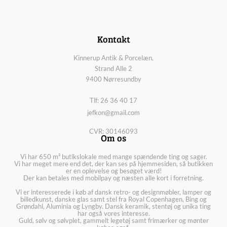
Kontakt
Kinnerup Antik & Porcelæn,
Strand Alle 2
9400 Nørresundby
Tlf: 26 36 40 17
jefkon@gmail.com
CVR: 30146093
Om os
Vi har 650 m² butikslokale med mange spændende ting og sager.
Vi har meget mere end det, der kan ses på hjemmesiden, så butikken
er en oplevelse og besøget værd!
Der kan betales med mobilpay og næsten alle kort i forretning.
Vi er interesserede i køb af dansk retro- og designmøbler, lamper og
billedkunst, danske glas samt stel fra Royal Copenhagen, Bing og
Grøndahl, Aluminia og Lyngby. Dansk keramik, stentøj og unika ting
har også vores interesse.
Guld, sølv og sølvplet, gammelt legetøj samt frimærker og mønter