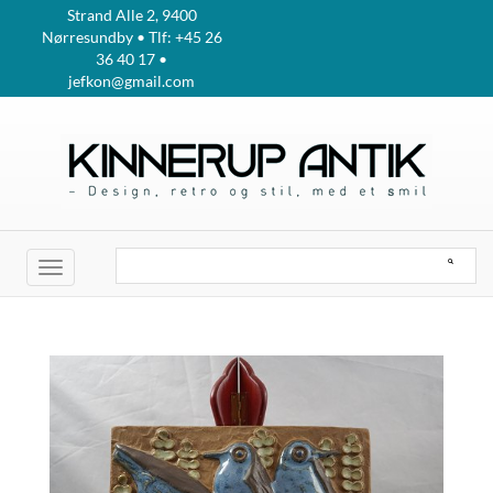
Strand Alle 2, 9400
Nørresundby • Tlf: +45 26
36 40 17 •
jefkon@gmail.com
Toggle
navigation