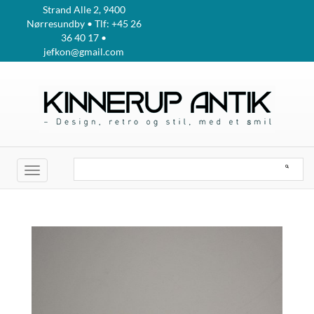
Strand Alle 2, 9400
Nørresundby • Tlf: +45 26
36 40 17 •
jefkon@gmail.com
Toggle
navigation