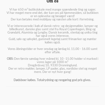
Om os
Vi har 650 m² butikslokale med mange spændende ting og sager.
Vi har meget mere end det, der kan ses på hjemmesiden, så butikken
er en oplevelse og besøget værd!
Der kan betales med mobilpay og næsten alle kort i forretning.
Vi er interesserede i køb af dansk retro- og designmøbler, lamper og
billedkunst, danske glas samt stel fra Royal Copenhagen, Bing og
Grøndahl, Aluminia og Lyngby. Dansk keramik, stentøj og unika ting
har også vores interesse.
Guld, sølv og sølvplet, gammelt legetøj samt frimærker og mønter
købes også.
Vores åbningstider er hver onsdag og lørdag kl. 11.00 - 16.00 samt
efter aftale.
OBS:
Den første søndag hver måned kl. 10 -15.00 holder vi marked i
vores lager på 1000 m²
Dregårdsvej 10, 9330 Dronninglund.
Der er retro møbler, lamper, LP pader, glas, nordiske stel og meget
mere. Der er nyt hver gang!
Dødsboer købes. Totalrydning og rengøring god pris gives.