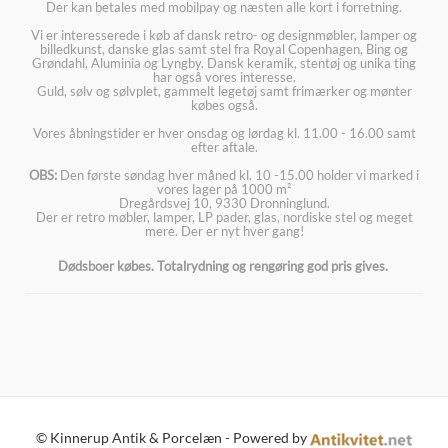
Der kan betales med mobilpay og næsten alle kort i forretning.
Vi er interesserede i køb af dansk retro- og designmøbler, lamper og
billedkunst, danske glas samt stel fra Royal Copenhagen, Bing og
Grøndahl, Aluminia og Lyngby. Dansk keramik, stentøj og unika ting
har også vores interesse.
Guld, sølv og sølvplet, gammelt legetøj samt frimærker og mønter
købes også.
Vores åbningstider er hver onsdag og lørdag kl. 11.00 - 16.00 samt
efter aftale.
OBS:
Den første søndag hver måned kl. 10 -15.00 holder vi marked i
vores lager på 1000 m²
Dregårdsvej 10, 9330 Dronninglund.
Der er retro møbler, lamper, LP pader, glas, nordiske stel og meget
mere. Der er nyt hver gang!
Dødsboer købes. Totalrydning og rengøring god pris gives.
© Kinnerup Antik & Porcelæn - Powered by