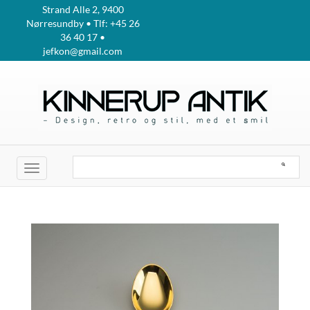
Strand Alle 2, 9400
Nørresundby • Tlf: +45 26
36 40 17 •
jefkon@gmail.com
Toggle
navigation