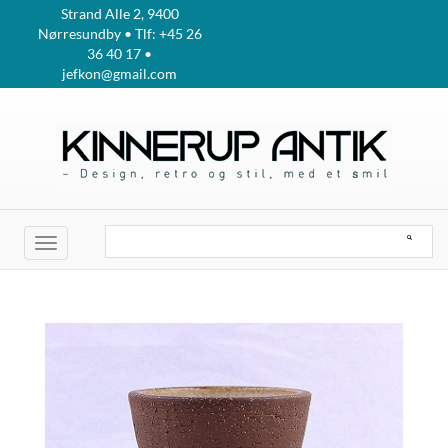
Strand Alle 2, 9400
Nørresundby • Tlf: +45 26
36 40 17 •
jefkon@gmail.com
Toggle
navigation