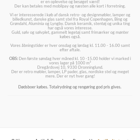
er en oplevelse og besøget værd!
Der kan betales med mobilpay og næsten alle kort i forretning.
Vi er interesserede i køb af dansk retro- og designmøbler, lamper og
billedkunst, danske glas samt stel fra Royal Copenhagen, Bing og
Grøndahl, Aluminia og Lyngby. Dansk keramik, stentøj og unika ting
har også vores interesse.
Guld, sølv og sølvplet, gammelt legetøj samt frimærker og mønter
købes også.
Vores åbningstider er hver onsdag og lørdag kl. 11.00 - 16.00 samt
efter aftale.
OBS:
Den første søndag hver måned kl. 10 -15.00 holder vi marked i
vores lager på 1000 m²
Dregårdsvej 10, 9330 Dronninglund.
Der er retro møbler, lamper, LP pader, glas, nordiske stel og meget
mere. Der er nyt hver gang!
Dødsboer købes. Totalrydning og rengøring god pris gives.