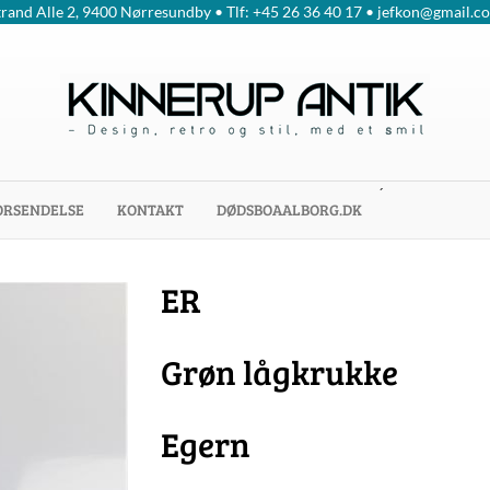
trand Alle 2, 9400 Nørresundby • Tlf: +45 26 36 40 17 • jefkon@gmail.c
´
ORSENDELSE
KONTAKT
DØDSBOAALBORG.DK
ER
Grøn lågkrukke
Egern