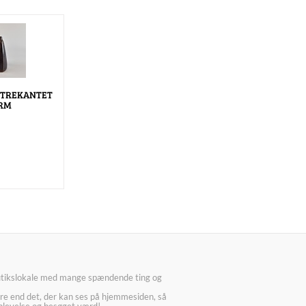
 TREKANTET
RM
utikslokale med mange spændende ting og
re end det, der kan ses på hjemmesiden, så
plevelse og besøget værd!