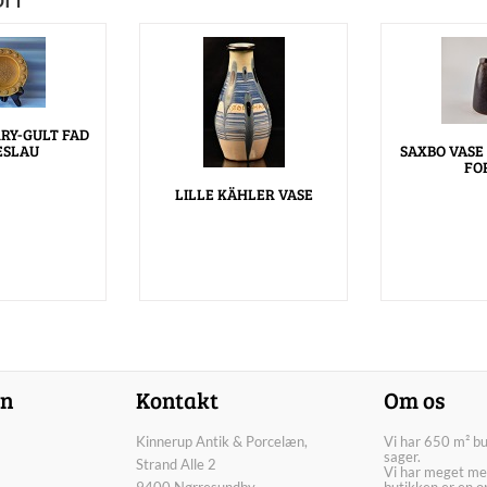
RY-GULT FAD
ESLAU
SAXBO VASE
FO
LILLE KÄHLER VASE
on
Kontakt
Om os
Kinnerup Antik & Porcelæn,
Vi har 650 m² b
sager.
Strand Alle 2
Vi har meget me
9400 Nørresundby
butikken er en o