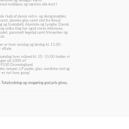
med mobilpay og næsten alle kort i
ede i køb af dansk retro- og designmøbler,
kunst, danske glas samt stel fra Royal
g og Grøndahl, Aluminia og Lyngby. Dansk
 og unika ting har også vores interesse.
lvplet, gammelt legetøj samt frimærker og
så.
er er hver onsdag og lørdag kl. 11.00 -
 aftale.
søndag hver måned kl. 10 -15.00 holder vi
lager på 1000 m²
 9330 Dronninglund.
er, lamper, LP pader, glas, nordiske stel og
 er nyt hver gang!
Totalrydning og rengøring god pris gives.