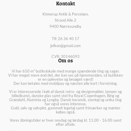
Kontakt
Kinnerup Antik & Porcelæn,
Strand Alle 2
9400 Nørresundby
Tlf: 26 36 40 17
jefkon@gmail.com
CVR: 30146093
Om os
Vi har 650 m² butikslokale med mange spændende ting og sager.
Vi har meget mere end det, der kan ses på hjemmesiden, så butikken
er en oplevelse og besøget værd!
Der kan betales med mobilpay og næsten alle kort i forretning.
Vi er interesserede i køb af dansk retro- og designmøbler, lamper og
billedkunst, danske glas samt stel fra Royal Copenhagen, Bing og
Grøndahl, Aluminia og Lyngby. Dansk keramik, stentøj og unika ting
har også vores interesse.
Guld, sølv og sølvplet, gammelt legetøj samt frimærker og mønter
købes også.
Vores åbningstider er hver onsdag og lørdag kl. 11.00 - 16.00 samt
efter aftale.