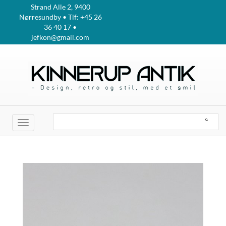
Strand Alle 2, 9400
Nørresundby • Tlf: +45 26
36 40 17 •
jefkon@gmail.com
Toggle
navigation