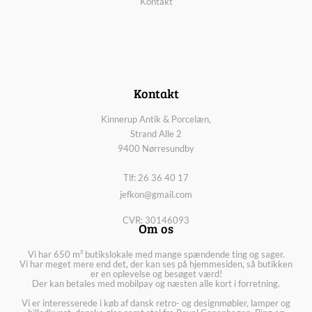
Kontakt
Kontakt
Kinnerup Antik & Porcelæn,
Strand Alle 2
9400 Nørresundby
Tlf: 26 36 40 17
jefkon@gmail.com
CVR: 30146093
Om os
Vi har 650 m² butikslokale med mange spændende ting og sager.
Vi har meget mere end det, der kan ses på hjemmesiden, så butikken
er en oplevelse og besøget værd!
Der kan betales med mobilpay og næsten alle kort i forretning.
Vi er interesserede i køb af dansk retro- og designmøbler, lamper og