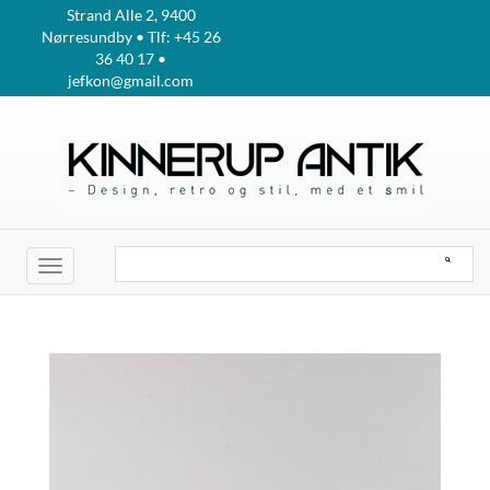
Strand Alle 2, 9400
Nørresundby • Tlf: +45 26
36 40 17 •
jefkon@gmail.com
Toggle
navigation