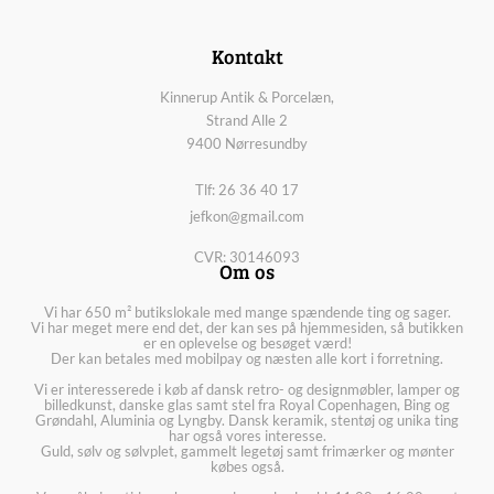
Kontakt
Kinnerup Antik & Porcelæn,
Strand Alle 2
9400 Nørresundby
Tlf: 26 36 40 17
jefkon@gmail.com
CVR: 30146093
Om os
Vi har 650 m² butikslokale med mange spændende ting og sager.
Vi har meget mere end det, der kan ses på hjemmesiden, så butikken
er en oplevelse og besøget værd!
Der kan betales med mobilpay og næsten alle kort i forretning.
Vi er interesserede i køb af dansk retro- og designmøbler, lamper og
billedkunst, danske glas samt stel fra Royal Copenhagen, Bing og
Grøndahl, Aluminia og Lyngby. Dansk keramik, stentøj og unika ting
har også vores interesse.
Guld, sølv og sølvplet, gammelt legetøj samt frimærker og mønter
købes også.