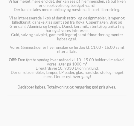
Vi har meget mere end det, der kan ses på hjemmesiden, så butikken
er en oplevelse og besøget værd!
Der kan betales med mobilpay og næsten alle kort i forretning.
Vi er interesserede i køb af dansk retro- og designmøbler, lamper og
billedkunst, danske glas samt stel fra Royal Copenhagen, Bing og
Grøndahl, Aluminia og Lyngby. Dansk keramik, stentøj og unika ting
har også vores interesse.
Guld, sølv og sølvplet, gammelt legetøj samt frimærker og mønter
købes også.
Vores åbningstider er hver onsdag og lørdag kl. 11.00 - 16.00 samt
efter aftale.
OBS:
Den første søndag hver måned kl. 10 -15.00 holder vi marked i
vores lager på 1000 m²
Dregårdsvej 10, 9330 Dronninglund.
Der er retro møbler, lamper, LP pader, glas, nordiske stel og meget
mere. Der er nyt hver gang!
Dødsboer købes. Totalrydning og rengøring god pris gives.