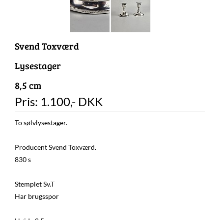
Svend Toxværd
Lysestager
8,5 cm
Pris:
1.100
,-
DKK
To sølvlysestager.
Producent Svend Toxværd.
830 s
Stemplet Sv.T
Har brugsspor