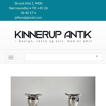
Strand Alle 2, 9400
Nørresundby • Tlf: +45 26
36 40 17 •
jefkon@gmail.com
Toggle
navigation