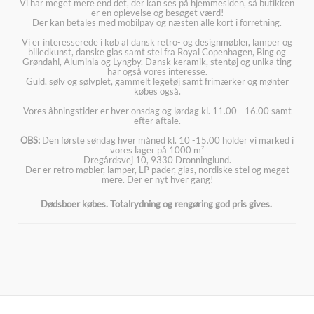
Vi har meget mere end det, der kan ses på hjemmesiden, så butikken
er en oplevelse og besøget værd!
Der kan betales med mobilpay og næsten alle kort i forretning.
Vi er interesserede i køb af dansk retro- og designmøbler, lamper og
billedkunst, danske glas samt stel fra Royal Copenhagen, Bing og
Grøndahl, Aluminia og Lyngby. Dansk keramik, stentøj og unika ting
har også vores interesse.
Guld, sølv og sølvplet, gammelt legetøj samt frimærker og mønter
købes også.
Vores åbningstider er hver onsdag og lørdag kl. 11.00 - 16.00 samt
efter aftale.
OBS:
Den første søndag hver måned kl. 10 -15.00 holder vi marked i
vores lager på 1000 m²
Dregårdsvej 10, 9330 Dronninglund.
Der er retro møbler, lamper, LP pader, glas, nordiske stel og meget
mere. Der er nyt hver gang!
Dødsboer købes. Totalrydning og rengøring god pris gives.