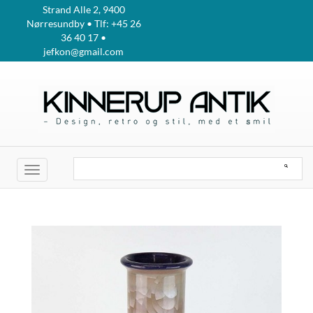
Strand Alle 2, 9400
Nørresundby • Tlf: +45 26
36 40 17 •
jefkon@gmail.com
Toggle
navigation