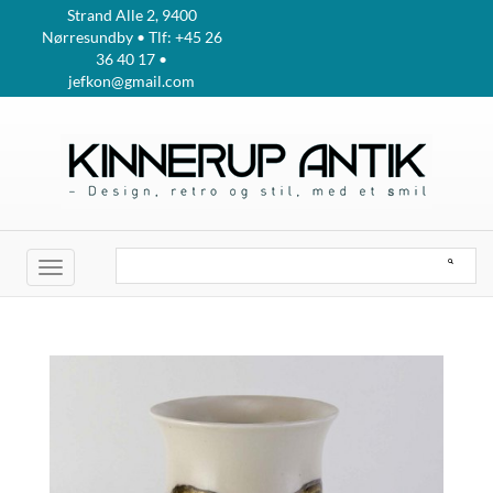
Strand Alle 2, 9400
Nørresundby • Tlf: +45 26
36 40 17 •
jefkon@gmail.com
Toggle
navigation