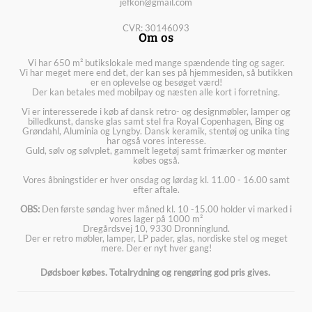
jefkon@gmail.com
CVR: 30146093
Om os
Vi har 650 m² butikslokale med mange spændende ting og sager.
Vi har meget mere end det, der kan ses på hjemmesiden, så butikken
er en oplevelse og besøget værd!
Der kan betales med mobilpay og næsten alle kort i forretning.
Vi er interesserede i køb af dansk retro- og designmøbler, lamper og
billedkunst, danske glas samt stel fra Royal Copenhagen, Bing og
Grøndahl, Aluminia og Lyngby. Dansk keramik, stentøj og unika ting
har også vores interesse.
Guld, sølv og sølvplet, gammelt legetøj samt frimærker og mønter
købes også.
Vores åbningstider er hver onsdag og lørdag kl. 11.00 - 16.00 samt
efter aftale.
OBS:
Den første søndag hver måned kl. 10 -15.00 holder vi marked i
vores lager på 1000 m²
Dregårdsvej 10, 9330 Dronninglund.
Der er retro møbler, lamper, LP pader, glas, nordiske stel og meget
mere. Der er nyt hver gang!
Dødsboer købes. Totalrydning og rengøring god pris gives.