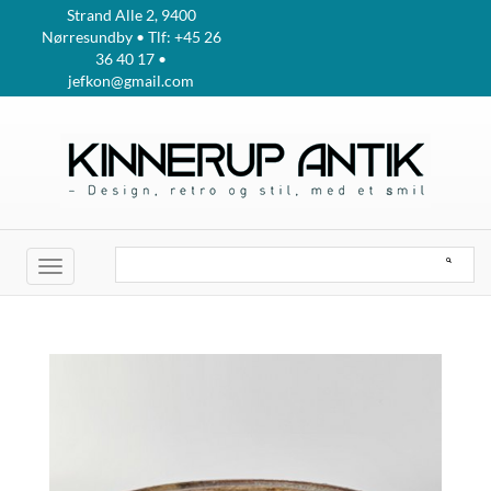
Strand Alle 2, 9400
Nørresundby • Tlf: +45 26
36 40 17 •
jefkon@gmail.com
Toggle
navigation