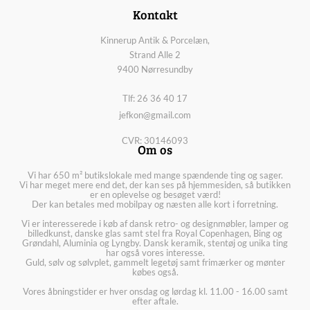
Kontakt
Kinnerup Antik & Porcelæn,
Strand Alle 2
9400 Nørresundby
Tlf: 26 36 40 17
jefkon@gmail.com
CVR: 30146093
Om os
Vi har 650 m² butikslokale med mange spændende ting og sager.
Vi har meget mere end det, der kan ses på hjemmesiden, så butikken
er en oplevelse og besøget værd!
Der kan betales med mobilpay og næsten alle kort i forretning.
Vi er interesserede i køb af dansk retro- og designmøbler, lamper og
billedkunst, danske glas samt stel fra Royal Copenhagen, Bing og
Grøndahl, Aluminia og Lyngby. Dansk keramik, stentøj og unika ting
har også vores interesse.
Guld, sølv og sølvplet, gammelt legetøj samt frimærker og mønter
købes også.
Vores åbningstider er hver onsdag og lørdag kl. 11.00 - 16.00 samt
efter aftale.