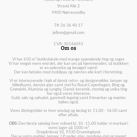
Strand Alle 2
9400 Nørresundby
Tlf: 26 36 40 17
jefkon@gmail.com
CVR: 30146093
Om os
Vi har 650 m² butikslokale med mange spændende ting og sager.
Vi har meget mere end det, der kan ses på hjemmesiden, så butikken
er en oplevelse og besøget værd!
Der kan betales med mobilpay og næsten alle kort i forretning.
Vi er interesserede i køb af dansk retro- og designmøbler, lamper og
billedkunst, danske glas samt stel fra Royal Copenhagen, Bing og
Grøndahl, Aluminia og Lyngby. Dansk keramik, stentøj og unika ting
har også vores interesse.
Guld, sølv og sølvplet, gammelt legetøj samt frimærker og mønter
købes også.
Vores åbningstider er hver onsdag og lørdag kl. 11.00 - 16.00 samt
efter aftale.
OBS:
Den første søndag hver måned kl. 10 -15.00 holder vi marked i
vores lager på 1000 m²
Dregårdsvej 10, 9330 Dronninglund.
Der er retro møbler, lamper, LP pader, glas, nordiske stel og meget