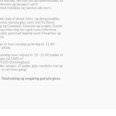
re end det, der kan ses på hjemmesiden, så
plevelse og besøget værd!
med mobilpay og næsten alle kort i
ede i køb af dansk retro- og designmøbler,
kunst, danske glas samt stel fra Royal
g og Grøndahl, Aluminia og Lyngby. Dansk
 og unika ting har også vores interesse.
lvplet, gammelt legetøj samt frimærker og
så.
er er hver onsdag og lørdag kl. 11.00 -
 aftale.
søndag hver måned kl. 10 -15.00 holder vi
lager på 1000 m²
 9330 Dronninglund.
er, lamper, LP pader, glas, nordiske stel og
 er nyt hver gang!
Totalrydning og rengøring god pris gives.