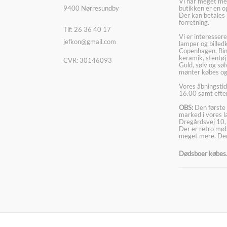
Vi har meget me
9400 Nørresundby
butikken er en o
Der kan betales 
forretning.
Tlf: 26 36 40 17
Vi er interesser
jefkon@gmail.com
lamper og billed
Copenhagen, Bin
keramik, stentøj
CVR: 30146093
Guld, sølv og sø
mønter købes og
Vores åbningstid
16.00 samt efter
OBS:
Den første 
marked i vores 
Dregårdsvej 10,
Der er retro møbl
meget mere. Der
Dødsboer købes. 