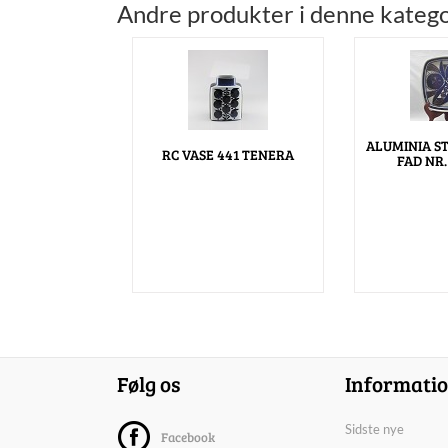
Andre produkter i denne katego
ALUMINIA S
RC VASE 441 TENERA
FAD NR.
Følg os
Informati
Sidste nye
Facebook