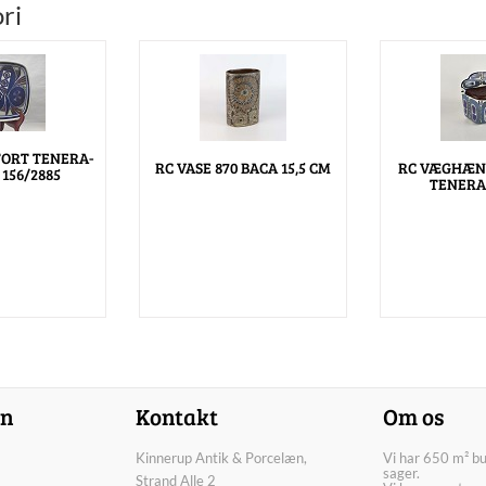
ri
TORT TENERA-
RC VASE 870 BACA 15,5 CM
RC VÆGHÆN
 156/2885
TENERA 
on
Kontakt
Om os
Kinnerup Antik & Porcelæn,
Vi har 650 m² b
sager.
Strand Alle 2