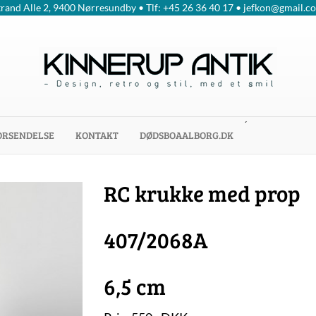
trand Alle 2, 9400 Nørresundby • Tlf: +45 26 36 40 17 • jefkon@gmail.c
´
ORSENDELSE
KONTAKT
DØDSBOAALBORG.DK
RC krukke med prop
407/2068A
6,5 cm