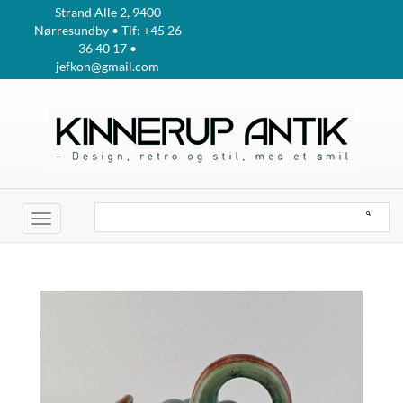
Strand Alle 2, 9400
Nørresundby • Tlf: +45 26
36 40 17 •
jefkon@gmail.com
Toggle
navigation