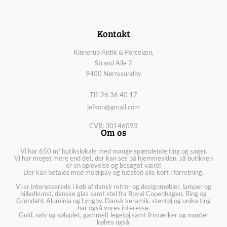
Kontakt
Kinnerup Antik & Porcelæn,
Strand Alle 2
9400 Nørresundby
Tlf: 26 36 40 17
jefkon@gmail.com
CVR: 30146093
Om os
Vi har 650 m² butikslokale med mange spændende ting og sager.
Vi har meget mere end det, der kan ses på hjemmesiden, så butikken
er en oplevelse og besøget værd!
Der kan betales med mobilpay og næsten alle kort i forretning.
Vi er interesserede i køb af dansk retro- og designmøbler, lamper og
billedkunst, danske glas samt stel fra Royal Copenhagen, Bing og
Grøndahl, Aluminia og Lyngby. Dansk keramik, stentøj og unika ting
har også vores interesse.
Guld, sølv og sølvplet, gammelt legetøj samt frimærker og mønter
købes også.