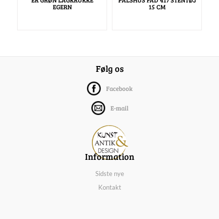
EGERN
15 CM
Følg os
Facebook
E-mail
Information
Sidste nye
Kontakt