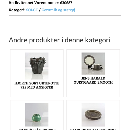
Antikvitet.net Varenummer
: 630687
Kategori:
SOLGT
/
Keramik og stentøj
Andre produkter i denne kategori
JENS HARALD
QUISTGAARD SMOOTH
HJORTH SORT URTEPOTTE
725 MED ANSIGTER
ER GRØN LÅGKRUKKE
PALSHUS FAD 417 STENTØJ