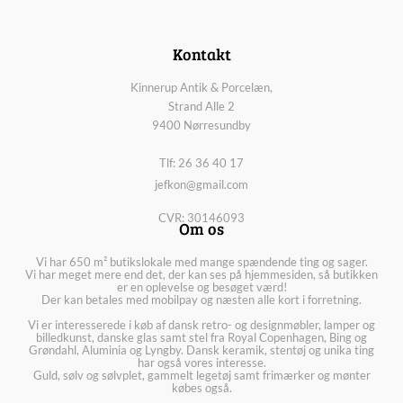
Kontakt
Kinnerup Antik & Porcelæn,
Strand Alle 2
9400 Nørresundby
Tlf: 26 36 40 17
jefkon@gmail.com
CVR: 30146093
Om os
Vi har 650 m² butikslokale med mange spændende ting og sager.
Vi har meget mere end det, der kan ses på hjemmesiden, så butikken
er en oplevelse og besøget værd!
Der kan betales med mobilpay og næsten alle kort i forretning.
Vi er interesserede i køb af dansk retro- og designmøbler, lamper og
billedkunst, danske glas samt stel fra Royal Copenhagen, Bing og
Grøndahl, Aluminia og Lyngby. Dansk keramik, stentøj og unika ting
har også vores interesse.
Guld, sølv og sølvplet, gammelt legetøj samt frimærker og mønter
købes også.