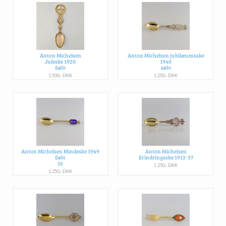
Anton Michelsen
Anton Michelsen jubilæumsske
Juleske 1920
1940
Sølv
sølv
1.500,- DKK
1.250,- DKK
Anton Michelsen Mindeske 1949
Anton Michelsen
Sølv
Erindringsske 1912-37
16
1.250,- DKK
1.250,- DKK