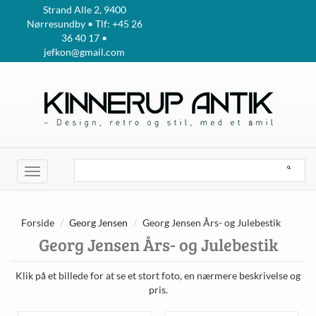
Strand Alle 2, 9400
Nørresundby • Tlf: +45 26
36 40 17 •
jefkon@gmail.com
Toggle
navigation
Forside
Georg Jensen
Georg Jensen Års- og Julebestik
Georg Jensen Års- og Julebestik
Klik på et billede for at se et stort foto, en nærmere beskrivelse og
pris.