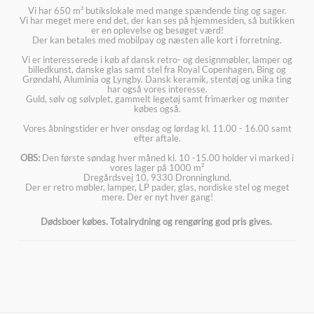
Vi har 650 m² butikslokale med mange spændende ting og sager.
Vi har meget mere end det, der kan ses på hjemmesiden, så butikken
er en oplevelse og besøget værd!
Der kan betales med mobilpay og næsten alle kort i forretning.
Vi er interesserede i køb af dansk retro- og designmøbler, lamper og
billedkunst, danske glas samt stel fra Royal Copenhagen, Bing og
Grøndahl, Aluminia og Lyngby. Dansk keramik, stentøj og unika ting
har også vores interesse.
Guld, sølv og sølvplet, gammelt legetøj samt frimærker og mønter
købes også.
Vores åbningstider er hver onsdag og lørdag kl. 11.00 - 16.00 samt
efter aftale.
OBS:
Den første søndag hver måned kl. 10 -15.00 holder vi marked i
vores lager på 1000 m²
Dregårdsvej 10, 9330 Dronninglund.
Der er retro møbler, lamper, LP pader, glas, nordiske stel og meget
mere. Der er nyt hver gang!
Dødsboer købes. Totalrydning og rengøring god pris gives.