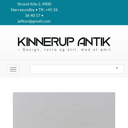
Strand Alle 2, 9400
Nørresundby • Tlf: +45 26
36 40 17 •
jefkon@gmail.com
Toggle
navigation