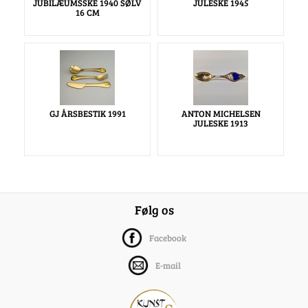
JUBILÆUMSSKE 1940 SØLV
JULESKE 1945
16 CM
GJ ÅRSBESTIK 1991
ANTON MICHELSEN
JULESKE 1913
Følg os
Facebook
E-mail