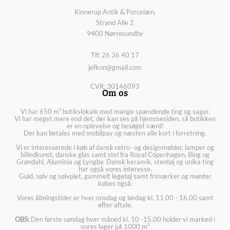
Kinnerup Antik & Porcelæn,
Strand Alle 2
9400 Nørresundby
Tlf: 26 36 40 17
jefkon@gmail.com
CVR: 30146093
Om os
Vi har 650 m² butikslokale med mange spændende ting og sager.
Vi har meget mere end det, der kan ses på hjemmesiden, så butikken
er en oplevelse og besøget værd!
Der kan betales med mobilpay og næsten alle kort i forretning.
Vi er interesserede i køb af dansk retro- og designmøbler, lamper og
billedkunst, danske glas samt stel fra Royal Copenhagen, Bing og
Grøndahl, Aluminia og Lyngby. Dansk keramik, stentøj og unika ting
har også vores interesse.
Guld, sølv og sølvplet, gammelt legetøj samt frimærker og mønter
købes også.
Vores åbningstider er hver onsdag og lørdag kl. 11.00 - 16.00 samt
efter aftale.
OBS:
Den første søndag hver måned kl. 10 -15.00 holder vi marked i
vores lager på 1000 m²