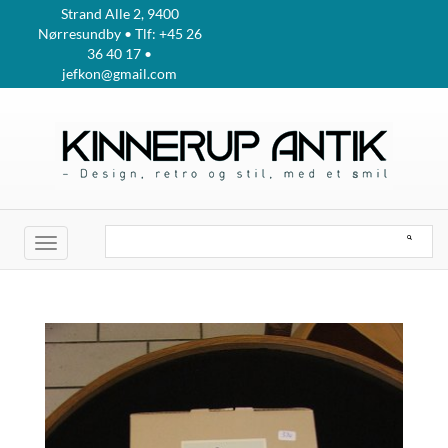
Strand Alle 2, 9400
Nørresundby • Tlf: +45 26
36 40 17 •
jefkon@gmail.com
Toggle
navigation