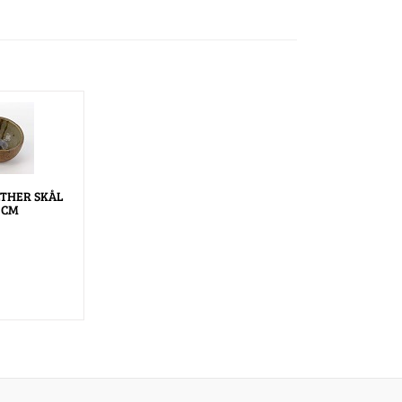
THER SKÅL
5 CM