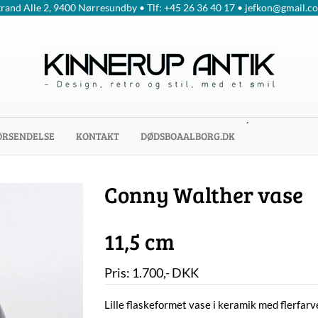
trand Alle 2, 9400 Nørresundby • Tlf: +45 26 36 40 17 • jefkon@gmail.c
´
ORSENDELSE
KONTAKT
DØDSBOAALBORG.DK
Conny Walther vase
11,5 cm
Pris:
1.700
,-
DKK
Lille flaskeformet vase i keramik med flerfarv