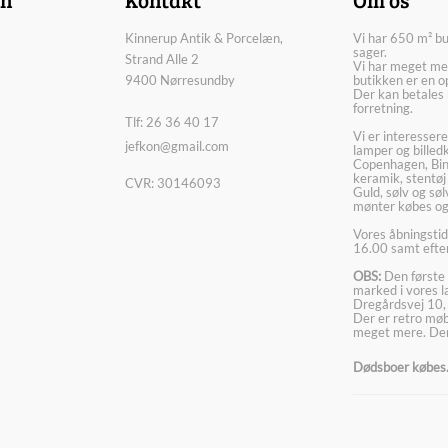
Kinnerup Antik & Porcelæn,
Vi har 650 m² b
sager.
Strand Alle 2
Vi har meget me
9400 Nørresundby
butikken er en o
Der kan betales 
forretning.
Tlf: 26 36 40 17
Vi er interesser
jefkon@gmail.com
lamper og billed
Copenhagen, Bin
keramik, stentøj
CVR: 30146093
Guld, sølv og sø
mønter købes og
Vores åbningstid
16.00 samt efter
OBS:
Den første 
marked i vores 
Dregårdsvej 10,
Der er retro møbl
meget mere. Der
Dødsboer købes. 