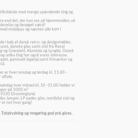
utikslokale med mange spændende ting og
re end det, der kan ses på hjemmesiden, så
plevelse og besøget værd!
med mobilpay og næsten alle kort i
ede i køb af dansk retro- og designmøbler,
kunst, danske glas samt stel fra Royal
g og Grøndahl, Aluminia og Lyngby. Dansk
 og unika ting har også vores interesse.
lvplet, gammelt legetøj samt frimærker og
så.
er er hver onsdag og lørdag kl. 11.00 -
 aftale.
søndag hver måned kl. 10 -15.00 holder vi
lager på 1000 m²
 9330 Dronninglund.
er, lamper, LP pader, glas, nordiske stel og
 er nyt hver gang!
Totalrydning og rengøring god pris gives.